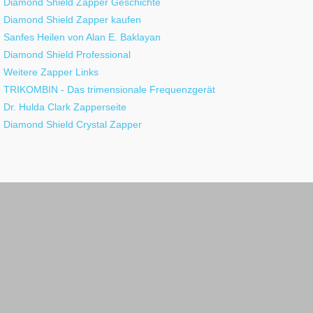
Diamond Shield Zapper Geschichte
Diamond Shield Zapper kaufen
Sanfes Heilen von Alan E. Baklayan
Diamond Shield Professional
Weitere Zapper Links
TRIKOMBIN - Das trimensionale Frequenzgerät
Dr. Hulda Clark Zapperseite
Diamond Shield Crystal Zapper