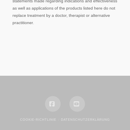
statements made regarding indications and effectiveness
as well as applications of the products listed here do not
replace treatment by a doctor, therapist or alternative
practitioner.
Facebook
YouTube
COOKIE-RICHTLINIE
DATENSCHUTZERKLÄRUNG