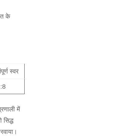
ात के
ंपूर्ण स्वर
:8
रणाली में
 सिद्ध
करवाया।