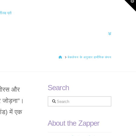
T
t
W
ील्ड प्रो
HOME
बेकलेयन के अनुसार हार्मोनिक कंपन
Search
ागोरस और
र जोड़ना”।
Search
ंड) में एक
About the Zapper