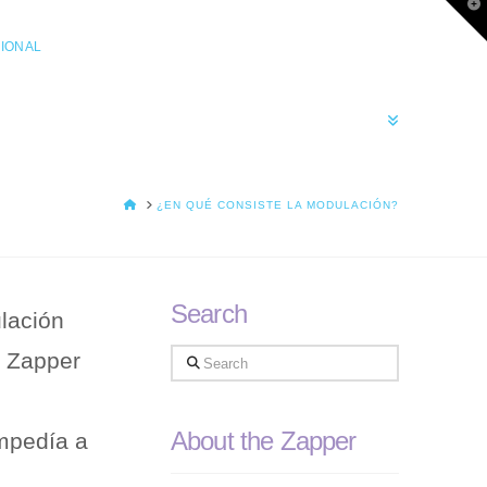
T
t
W
IONAL
HOME
¿EN QUÉ CONSISTE LA MODULACIÓN?
Search
ulación
l Zapper
Search
About the Zapper
impedía a