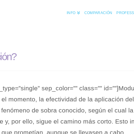
INFO
COMPARACIÓN
PROFESS
ción?
yle_type=”single” sep_color=”” class=”” id=””]Mod
a el momento, la efectividad de la aplicación de
n fenómeno de sobra conocido, según el cual la
ie y, por ello, sigue el camino más corto. Esto 
 que prometían, aunque se llevasen a cabo