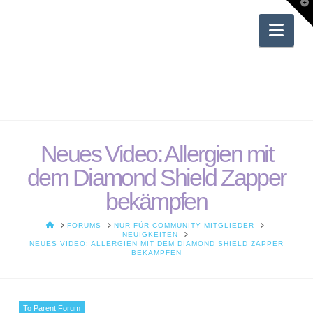
T
t
W
Nav
Neues Video: Allergien mit
dem Diamond Shield Zapper
bekämpfen
HOME
FORUMS
NUR FÜR COMMUNITY MITGLIEDER
NEUIGKEITEN
NEUES VIDEO: ALLERGIEN MIT DEM DIAMOND SHIELD ZAPPER
BEKÄMPFEN
To Parent Forum