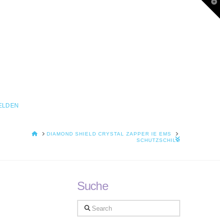
T
t
W
ELDEN
HOME
DIAMOND SHIELD CRYSTAL ZAPPER IE EMS
SCHUTZSCHILD
Suche
Search