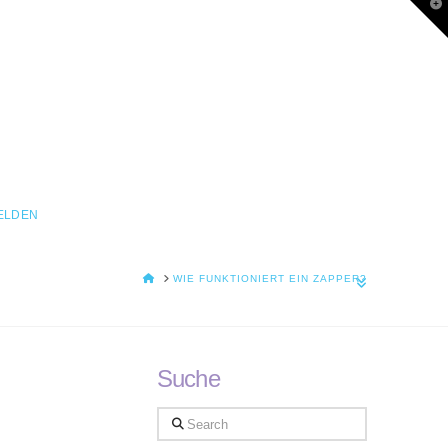
T
t
W
ELDEN
HOME
WIE FUNKTIONIERT EIN ZAPPER?
Suche
Search