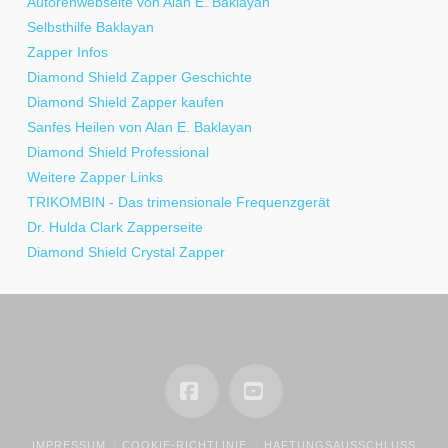
Autorenwebseite von Alan E. Baklayan
Selbsthilfe Baklayan
Zapper Infos
Diamond Shield Zapper Geschichte
Diamond Shield Zapper kaufen
Sanfes Heilen von Alan E. Baklayan
Diamond Shield Professional
Weitere Zapper Links
TRIKOMBIN - Das trimensionale Frequenzgerät
Dr. Hulda Clark Zapperseite
Diamond Shield Crystal Zapper
Facebook
YouTube
IMPRESSUM
COOKIE-RICHTLINIE
HAFTUNGSAUSSCHLUSS