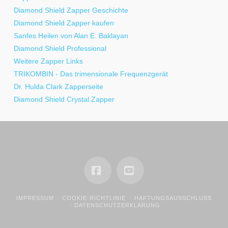
Diamond Shield Zapper Geschichte
Diamond Shield Zapper kaufen
Sanfes Heilen von Alan E. Baklayan
Diamond Shield Professional
Weitere Zapper Links
TRIKOMBIN - Das trimensionale Frequenzgerät
Dr. Hulda Clark Zapperseite
Diamond Shield Crystal Zapper
Facebook
YouTube
IMPRESSUM
COOKIE-RICHTLINIE
HAFTUNGSAUSSCHLUSS
DATENSCHUTZERKLÄRUNG