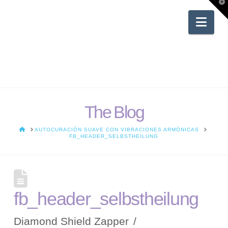
T
t
W
Nav
The Blog
HOME
AUTOCURACIÓN SUAVE CON VIBRACIONES ARMÓNICAS
FB_HEADER_SELBSTHEILUNG
fb_header_selbstheilung
Diamond Shield Zapper