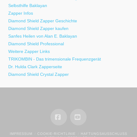
Selbsthilfe Baklayan
Zapper Infos
Diamond Shield Zapper Geschichte
Diamond Shield Zapper kaufen
Sanfes Heilen von Alan E. Baklayan
Diamond Shield Professional
Weitere Zapper Links
TRIKOMBIN - Das trimensionale Frequenzgerät
Dr. Hulda Clark Zapperseite
Diamond Shield Crystal Zapper
Facebook
YouTube
IMPRESSUM
COOKIE-RICHTLINIE
HAFTUNGSAUSSCHLUSS