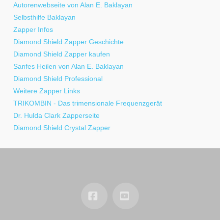
Autorenwebseite von Alan E. Baklayan
Selbsthilfe Baklayan
Zapper Infos
Diamond Shield Zapper Geschichte
Diamond Shield Zapper kaufen
Sanfes Heilen von Alan E. Baklayan
Diamond Shield Professional
Weitere Zapper Links
TRIKOMBIN - Das trimensionale Frequenzgerät
Dr. Hulda Clark Zapperseite
Diamond Shield Crystal Zapper