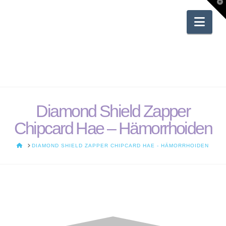
T
t
W
Nav
Diamond Shield Zapper
Chipcard Hae – Hämorrhoiden
HOME
DIAMOND SHIELD ZAPPER CHIPCARD HAE - HÄMORRHOIDEN