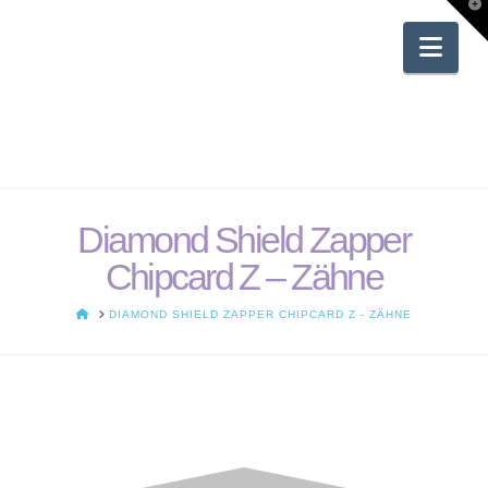
T
t
W
Nav
Diamond Shield Zapper
Chipcard Z – Zähne
HOME
DIAMOND SHIELD ZAPPER CHIPCARD Z - ZÄHNE