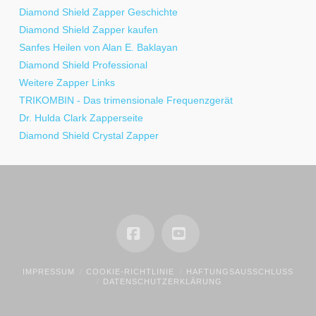
Diamond Shield Zapper Geschichte
Diamond Shield Zapper kaufen
Sanfes Heilen von Alan E. Baklayan
Diamond Shield Professional
Weitere Zapper Links
TRIKOMBIN - Das trimensionale Frequenzgerät
Dr. Hulda Clark Zapperseite
Diamond Shield Crystal Zapper
Facebook
YouTube
IMPRESSUM
COOKIE-RICHTLINIE
HAFTUNGSAUSSCHLUSS
DATENSCHUTZERKLÄRUNG