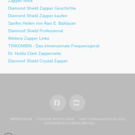
Zapper Infos
Diamond Shield Zapper Geschichte
Diamond Shield Zapper kaufen
Sanfes Heilen von Alan E. Baklayan
Diamond Shield Professional
Weitere Zapper Links
TRIKOMBIN - Das trimensionale Frequenzgerät
Dr. Hulda Clark Zapperseite
Diamond Shield Crystal Zapper
Facebook
YouTube
IMPRESSUM
COOKIE-RICHTLINIE
HAFTUNGSAUSSCHLUSS
DATENSCHUTZERKLÄRUNG