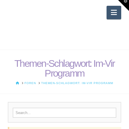
T
t
W
Nav
Themen-Schlagwort: Im-Vir
Programm
HOME
FOREN
THEMEN-SCHLAGWORT: IM-VIR PROGRAMM
Suchen nach: