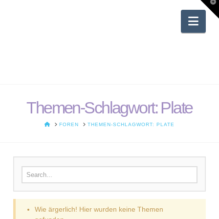
T
t
W
Nav
Themen-Schlagwort: Plate
HOME
FOREN
THEMEN-SCHLAGWORT: PLATE
Suchen nach:
Wie ärgerlich! Hier wurden keine Themen