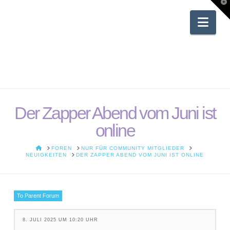
T
t
W
Nav
Der Zapper Abend vom Juni ist
online
HOME
FOREN
NUR FÜR COMMUNITY MITGLIEDER
NEUIGKEITEN
DER ZAPPER ABEND VOM JUNI IST ONLINE
To Parent Forum
8. JULI 2025 UM 10:20 UHR