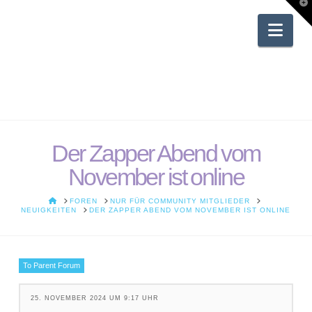
T
t
W
Nav
Der Zapper Abend vom
November ist online
HOME
FOREN
NUR FÜR COMMUNITY MITGLIEDER
NEUIGKEITEN
DER ZAPPER ABEND VOM NOVEMBER IST ONLINE
To Parent Forum
25. NOVEMBER 2024 UM 9:17 UHR