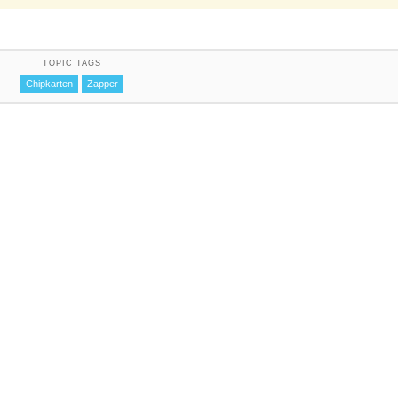
TOPIC TAGS
Chipkarten
Zapper