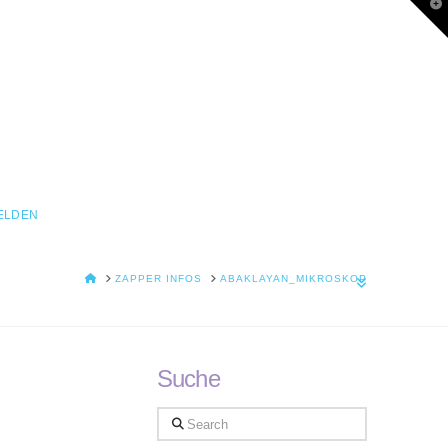
T
t
W
ELDEN
HOME
ZAPPER INFOS
ABAKLAYAN_MIKROSKOP
Suche
Search