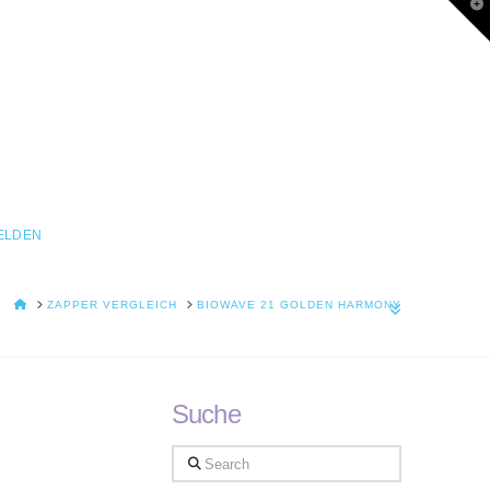
T
t
W
ELDEN
HOME
ZAPPER VERGLEICH
BIOWAVE 21 GOLDEN HARMONY
Suche
Search