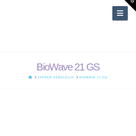
T
t
W
Nav
BioWave 21 GS
HOME
ZAPPER VERGLEICH
BIOWAVE 21 GS