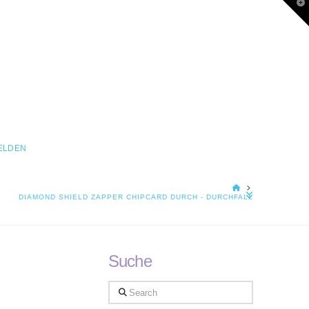
T
t
W
ELDEN
HOME
DIAMOND SHIELD ZAPPER CHIPCARD DURCH - DURCHFALL
Suche
Search